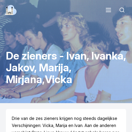
Bedevaart.net
Een hart voor Medjugorje
Zoek
Verschijningen
Heiligdom
Religieus leven
Bidden
De zieners - Ivan, Ivanka,
Op bedevaart
Multimedia
Jakov, Marija,
Nieuws
Over ons
Mirjana,Vicka
Drie van de zes zieners krijgen nog steeds dagelijkse
Verschijningen: Vicka, Marija en Ivan. Aan de anderen