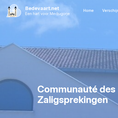
Bedevaart.net
Home
Verschij
Een hart voor Medjugorje
Verschijningen
Boodschappen
Vertaling bood
Eerste dagen
Vijf punten
De zieners
Communauté des B
Zaligsprekingen