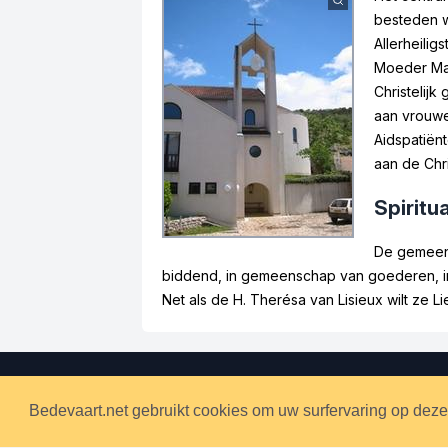
besteden w
Allerheili
Moeder Mar
Christelijk
aan vrouwe
Aidspatiën
aan de Chr
Spiritua
De gemeens
biddend, in gemeenschap van goederen, in
Net als de H. Therésa van Lisieux wilt ze Lie
Bedevaart.net gebruikt cookies om uw surfervaring op deze
Bedevaart.net