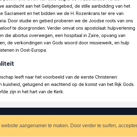
e aandacht aan het Getijdengebed, de stille aanbidding van het
gste Sacrament en het bidden we de H. Rozenkrans ter ere van
ia. Door studie en gebed proberen we de Joodse roots van ons
 geloof te doorgronden. Verder omvat ons apostolaat: hulpverlening
n die abortus overwegen, een hospitaal in Zaïre, opvang van
ten, de verkondingen van Gods woord door missiewerk, en hulp
istenen in Oost-Europa.
liteit
chap leeft naar het voorbeeld van de eerste Christenen:
 kuisheid, getuigend en wachtend op de komst van het Rijk Gods.
fde zijn in het hart van de Kerk.
 website aangenamer te maken. Door verder te surfen, acceptee
Ontvang de boodschappen p