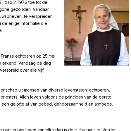
j trad in 1976 toe tot de
gorje gezonden. Vandaar
euwsbrieven, te verspreiden.
i de enige informatie die
e.
Franse echtparen op 25 mei
jke erkend. Vandaag de dag
rspreid over alle vijf
enschap uit mensen van diverse levenstaten: echtparen,
 priesters. Allen leven volgens de principes van de eerste
n een gelofte af van gebed, gehoorzaamheid en armoede.
p
Zuster Emmanuel Maillard
e punt in ons leven van elke dag is de H. Eucharistie. Verder