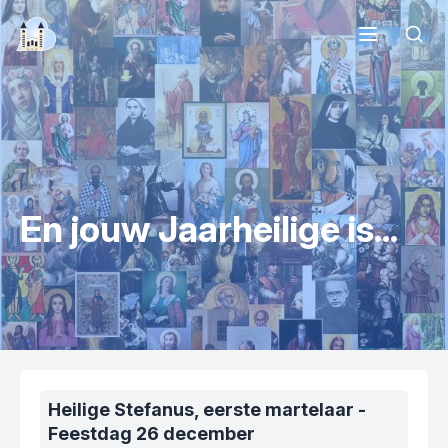
Bedevaart.net
Een hart voor Medjugorje
Zoek
Verschijningen
Heiligdom
Religieus leven
Bidden
Op bedevaart
Multimedia
En jouw Jaarheilige is...
Nieuws
Over ons
Heilige Stefanus, eerste martelaar
-
Feestdag
26 december